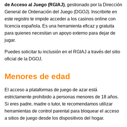
de Acceso al Juego (RGIAJ)
, gestionado por la Dirección
General de Ordenación del Juego (DGOJ). Inscribirte en
este registro te impide acceder a los casinos online con
licencia española. Es una herramienta eficaz y gratuita
para quienes necesitan un apoyo externo para dejar de
jugar.
Puedes solicitar tu inclusión en el RGIAJ a través del sitio
oficial de la DGOJ.
Menores de edad
El acceso a plataformas de juego de azar está
estrictamente prohibido a personas menores de 18 años.
Si eres padre, madre o tutor, te recomendamos utilizar
herramientas de control parental para bloquear el acceso
a sitios de juego desde los dispositivos del hogar.