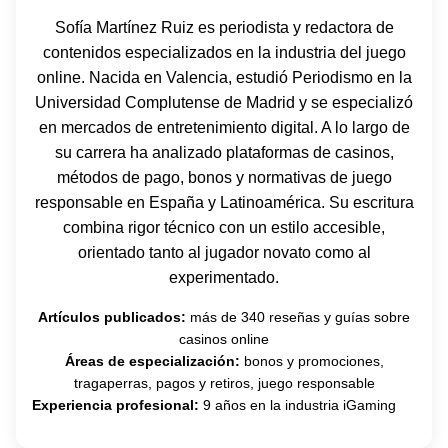
Sofía Martínez Ruiz es periodista y redactora de
contenidos especializados en la industria del juego
online. Nacida en Valencia, estudió Periodismo en la
Universidad Complutense de Madrid y se especializó
en mercados de entretenimiento digital. A lo largo de
su carrera ha analizado plataformas de casinos,
métodos de pago, bonos y normativas de juego
responsable en España y Latinoamérica. Su escritura
combina rigor técnico con un estilo accesible,
orientado tanto al jugador novato como al
experimentado.
Artículos publicados:
más de 340 reseñas y guías sobre
casinos online
Áreas de especialización:
bonos y promociones,
tragaperras, pagos y retiros, juego responsable
Experiencia profesional:
9 años en la industria iGaming