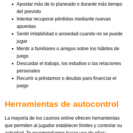
Apostar más de lo planeado o durante más tiempo
del previsto
Intentar recuperar pérdidas mediante nuevas
apuestas
Sentir irritabilidad o ansiedad cuando no se puede
jugar
Mentir a familiares o amigos sobre los hábitos de
juego
Descuidar el trabajo, los estudios o las relaciones
personales
Recurrir a préstamos o deudas para financiar el
juego
Herramientas de autocontrol
La mayoría de los casinos online ofrecen herramientas
que permiten al jugador establecer límites y controlar su
actividad. Te recomendamos hacer uso de ellas: