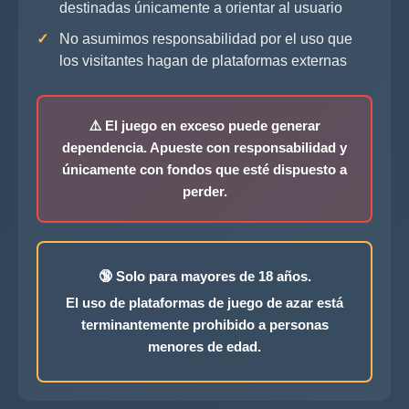
destinadas únicamente a orientar al usuario
No asumimos responsabilidad por el uso que
los visitantes hagan de plataformas externas
⚠️ El juego en exceso puede generar
dependencia.
Apueste con responsabilidad y
únicamente con fondos que esté dispuesto a
perder.
🔞
Solo para mayores de 18 años.
El uso de plataformas de juego de azar está
terminantemente prohibido a personas
menores de edad.