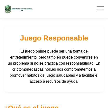
Juego Responsable
El juego online puede ser una forma de
entretenimiento, pero también puede convertirse en
un problema si no se practica con responsabilidad. En
criptomonedascasinos.es nos comprometemos a
promover hábitos de juego saludables y a facilitar el
acceso a recursos de ayuda.
¿Qué es el juego